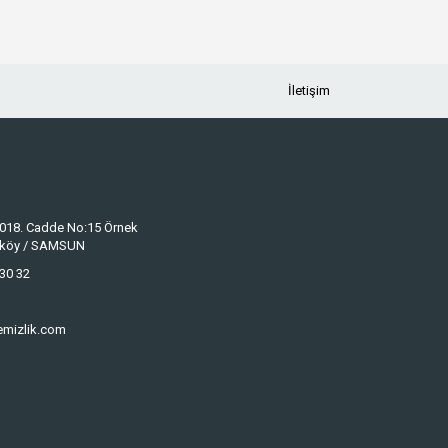
İletişim
 1018. Cadde No:15 Örnek
keköy / SAMSUN
30 32
emizlik.com