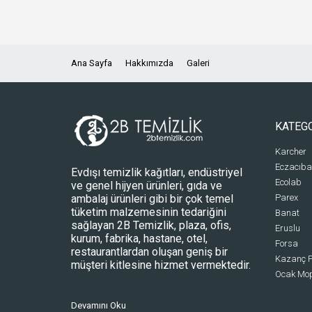
Ana Sayfa
Hakkımızda
Galeri
KATEG
Karcher
Eczacıba
Evdışı temizlik kağıtları, endüstriyel
Ecolab
ve genel hijyen ürünleri, gıda ve
ambalaj ürünleri gibi bir çok temel
Parex
tüketim malzemesinin tedariğini
Banat
sağlayan 2B Temizlik, plaza, ofis,
Eruslu
kurum, fabrika, hastane, otel,
Forsa
restaurantlardan oluşan geniş bir
Kazanç P
müşteri kitlesine hizmet vermektedir.
Ocak Mo
Devamını Oku