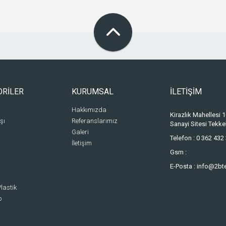
ORİLER
KURUMSAL
İLETİŞİM
Hakkımızda
Kirazlık Mahellesi
şı
Referanslarımız
Sanayi Sitesi Tek
Galeri
Telefon :
0 362 432 
İletişim
Gsm :
E-Posta :
info@2bt
lastik
p