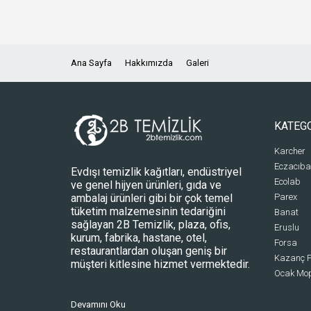
Ana Sayfa
Hakkımızda
Galeri
KATEG
Karcher
Eczacıba
Evdışı temizlik kağıtları, endüstriyel
Ecolab
ve genel hijyen ürünleri, gıda ve
ambalaj ürünleri gibi bir çok temel
Parex
tüketim malzemesinin tedariğini
Banat
sağlayan 2B Temizlik, plaza, ofis,
Eruslu
kurum, fabrika, hastane, otel,
Forsa
restaurantlardan oluşan geniş bir
Kazanç P
müşteri kitlesine hizmet vermektedir.
Ocak Mo
Devamını Oku