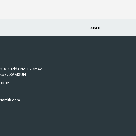
İletişim
 1018. Cadde No:15 Örnek
keköy / SAMSUN
30 32
emizlik.com