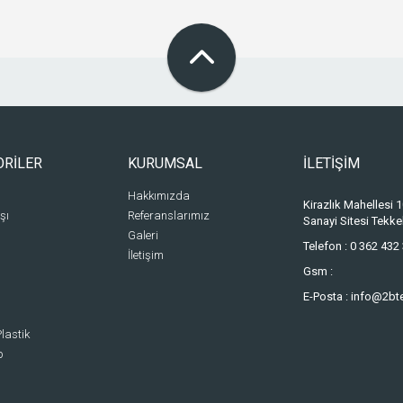
ORİLER
KURUMSAL
İLETİŞİM
Hakkımızda
Kirazlık Mahellesi
şı
Referanslarımız
Sanayi Sitesi Tek
Galeri
Telefon :
0 362 432 
İletişim
Gsm :
E-Posta :
info@2bt
lastik
p