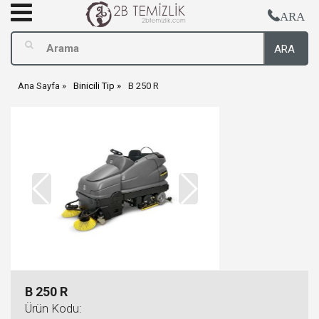
ARA
ARA
Ana Sayfa
Binicili Tip
B 250 R
B 250 R
Ürün Kodu: