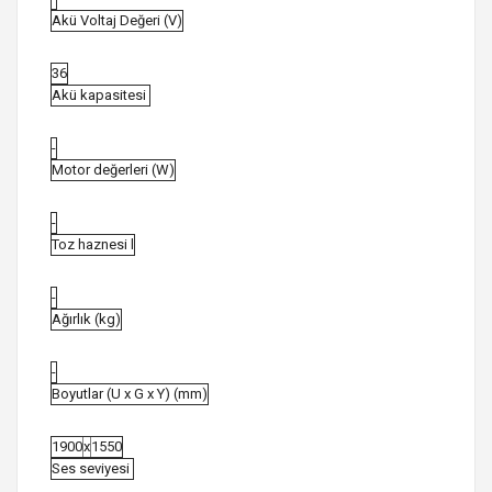
Akü Voltaj Değeri (V)
36
Akü kapasitesi
-
Motor değerleri (W)
-
Toz haznesi l
-
Ağırlık (kg)
-
Boyutlar (U x G x Y) (mm)
1900
x
1550
Ses seviyesi