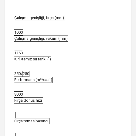
Çalışma genişliği, fırça (mm)
1000
Çalışma genişliği, vakum (mm)
1160
Kirli/temiz su tankı (l)
250
/
250
Performans (m²/saat)
8000
Fırça dönüş hızı
-
Fırça temas basıncı
-