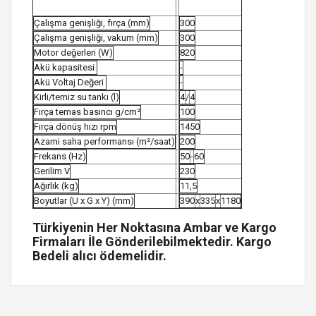
Çalışma genişliği, fırça (mm)
300
Çalışma genişliği, vakum (mm)
300
Motor değerleri (W)
820
Akü kapasitesi
-
Akü Voltaj Değeri
-
Kirli/temiz su tankı (l)
4
/
4
Fırça temas basıncı g/cm²
100
Fırça dönüş hızı rpm
1450
Azami saha performansı (m²/saat)
200
Frekans (Hz)
50
-
60
Gerilim V
230
Ağırlık (kg)
11,5
Boyutlar (U x G x Y) (mm)
390
x
335
x
1180
Türkiyenin Her Noktasına Ambar ve Kargo
Firmaları İle Gönderilebilmektedir. Kargo
Bedeli alıcı ödemelidir.