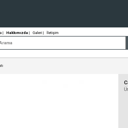
 |
Hakkımızda
|
Galeri |
İletişim
tı
C
Ü