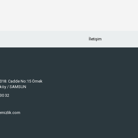
İletişim
 1018. Cadde No:15 Örnek
keköy / SAMSUN
30 32
emizlik.com