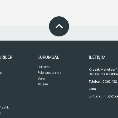
ORİLER
KURUMSAL
İLETİŞİM
Hakkımızda
Kirazlık Mahellesi
şı
Referanslarımız
Sanayi Sitesi Tek
Galeri
Telefon :
0 362 432 
İletişim
Gsm :
E-Posta :
info@2bt
lastik
p