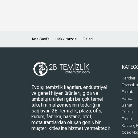
Ana Sayfa
Hakkımızda
Galeri
KATEG
Karcher
Eczacıba
Evdışı temizlik kağıtları, endüstriyel
Ecolab
ve genel hijyen ürünleri, gıda ve
ambalaj ürünleri gibi bir çok temel
Parex
tüketim malzemesinin tedariğini
Banat
sağlayan 2B Temizlik, plaza, ofis,
Eruslu
kurum, fabrika, hastane, otel,
Forsa
restaurantlardan oluşan geniş bir
Kazanç P
müşteri kitlesine hizmet vermektedir.
Ocak Mo