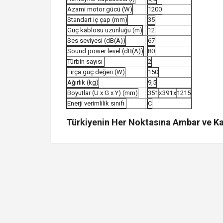
Azami motor gücü (W)
1200
Standart iç çap (mm)
35
Güç kablosu uzunluğu (m)
12
Ses seviyesi (dB(A))
67
Sound power level (dB(A))
80
Türbin sayısı
2
Fırça güç değeri (W)
150
Ağırlık (kg)
9,5
Boyutlar (U x G x Y) (mm)
351
x
391
x
1215
Enerji verimlilik sınıfı
C
Türkiyenin Her Noktasına Ambar ve Kar