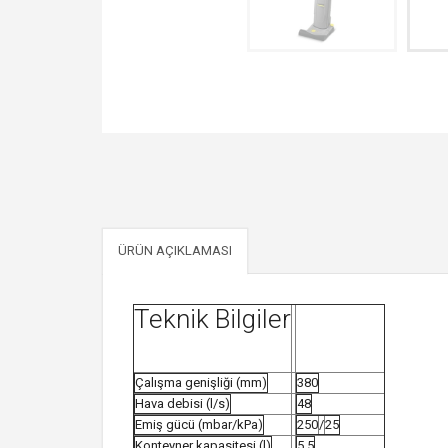
ÜRÜN AÇIKLAMASI
Teknik Bilgiler
Çalışma genişliği (mm)
380
Hava debisi (l/s)
48
Emiş gücü (mbar/kPa)
250
/
25
Konteyner kapasitesi (l)
5,5