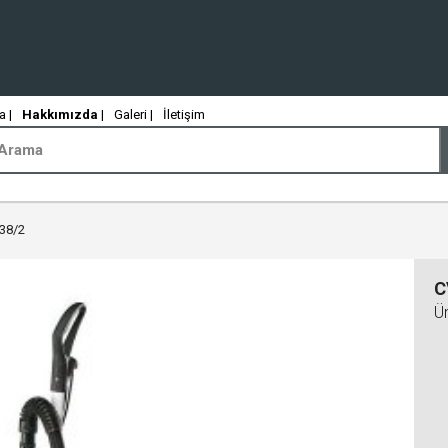
 |
Hakkımızda
|
Galeri |
İletişim
38/2
C
Ü