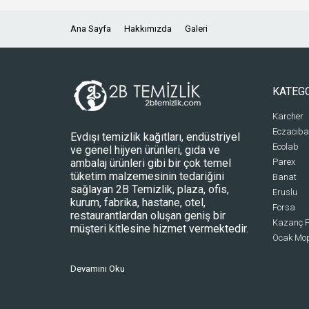
Ana Sayfa
Hakkımızda
Galeri
KATEG
Karcher
Eczacıba
Evdışı temizlik kağıtları, endüstriyel
Ecolab
ve genel hijyen ürünleri, gıda ve
ambalaj ürünleri gibi bir çok temel
Parex
tüketim malzemesinin tedariğini
Banat
sağlayan 2B Temizlik, plaza, ofis,
Eruslu
kurum, fabrika, hastane, otel,
Forsa
restaurantlardan oluşan geniş bir
Kazanç P
müşteri kitlesine hizmet vermektedir.
Ocak Mo
Devamını Oku