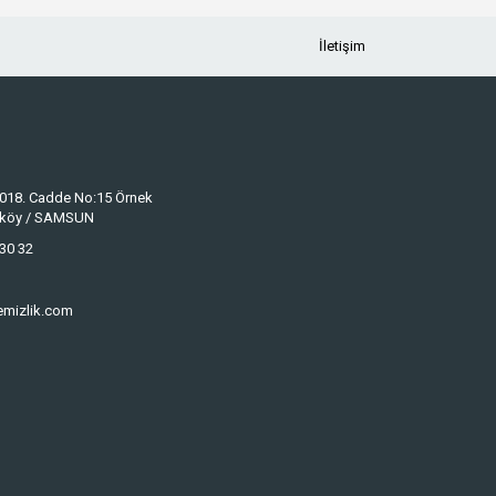
İletişim
 1018. Cadde No:15 Örnek
keköy / SAMSUN
30 32
emizlik.com