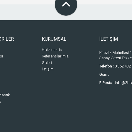
ORİLER
KURUMSAL
İLETİŞİM
Hakkımızda
Kirazlık Mahellesi
şı
Referanslarımız
Sanayi Sitesi Tek
Galeri
Telefon :
0 362 432 
İletişim
Gsm :
E-Posta :
info@2bt
lastik
p