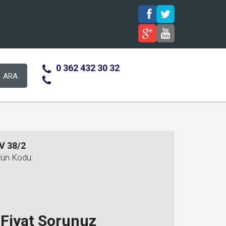
0 362 432 30 32
ARA
V 38/2
rün Kodu:
Fiyat Sorunuz