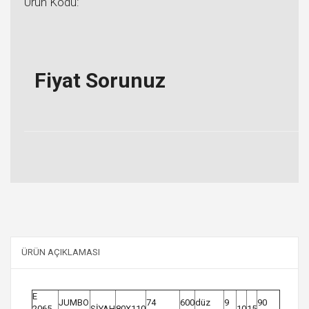
Ürün Kodu:
Fiyat Sorunuz
ÜRÜN AÇIKLAMASI
E
JUMBO
74
600
düz
9
90
2065
SİYAH
80X110
10
15