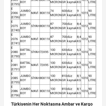
BOY
MICRON
GR
kaynak
KG
LITRE
(E735)
E
JUMBO
74
600
düz
9
90
2066
MAVİ
80X110
10
15
BOY
MICRON
GR
kaynak
KG
LITRE
(E736)
E
JUMBO
87
700
düz
8,4
90
2075
SİYAH
80X110
10
12
BOY
MICRON
GR
kaynak
KG
LITRE
(E740)
E
JUMBO
87
700
düz
8,4
90
2076
MAVİ
80X110
10
12
BOY
MICRON
GR
kaynak
KG
LITRE
(E741)
E
BATTAL
100
630
düz
6,3
70
2080
SİYAH
72X95
10
10
BOY
MICRON
GR
kaynak
KG
LITRE
(E750)
E
BATTAL
100
630
düz
6,3
70
2081
MAVİ
72X95
10
10
BOY
MICRON
GR
kaynak
KG
LITRE
(E751)
E
JUMBO
100
810
düz
8,1
90
2085
SİYAH
80X110
10
10
BOY
MICRON
GR
kaynak
KG
LITRE
(E755)
E
JUMBO
100
810
düz
8,1
90
2086
MAVİ
80X110
10
10
BOY
MICRON
GR
kaynak
KG
LITRE
(E756)
Türkiyenin Her Noktasına Ambar ve Kargo