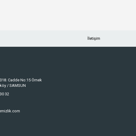
İletişim
 1018. Cadde No:15 Örnek
keköy / SAMSUN
30 32
emizlik.com