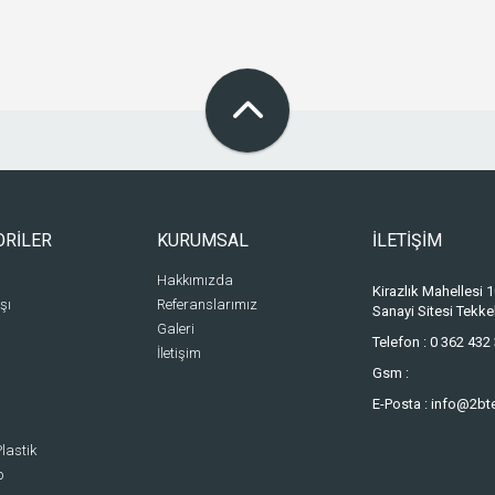
ORİLER
KURUMSAL
İLETİŞİM
Hakkımızda
Kirazlık Mahellesi
şı
Referanslarımız
Sanayi Sitesi Tek
Galeri
Telefon :
0 362 432 
İletişim
Gsm :
E-Posta :
info@2bt
lastik
p