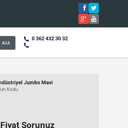
0 362 432 30 32
ARA
ndüstriyel Jumbo Mavi
rün Kodu:
Fiyat Sorunuz