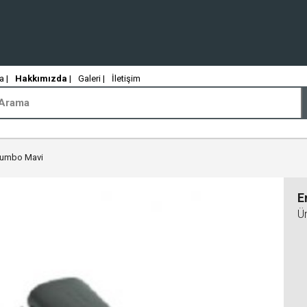
 |
Hakkımızda
|
Galeri |
İletişim
 Jumbo Mavi
E
Ü