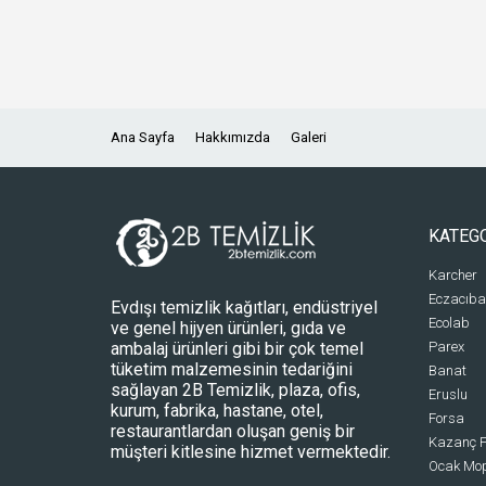
Ana Sayfa
Hakkımızda
Galeri
KATEG
Karcher
Eczacıba
Evdışı temizlik kağıtları, endüstriyel
Ecolab
ve genel hijyen ürünleri, gıda ve
ambalaj ürünleri gibi bir çok temel
Parex
tüketim malzemesinin tedariğini
Banat
sağlayan 2B Temizlik, plaza, ofis,
Eruslu
kurum, fabrika, hastane, otel,
Forsa
restaurantlardan oluşan geniş bir
Kazanç P
müşteri kitlesine hizmet vermektedir.
Ocak Mo