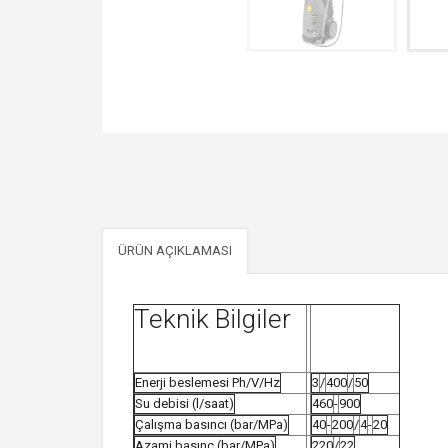
ÜRÜN AÇIKLAMASI
Teknik Bilgiler
Enerji beslemesi Ph/V/Hz
3
/
400
/
50
Su debisi (l/saat)
460
-
900
Çalışma basıncı (bar/MPa)
40
-
200
/
4
-
20
Azami basınç (bar/MPa)
220
/
22