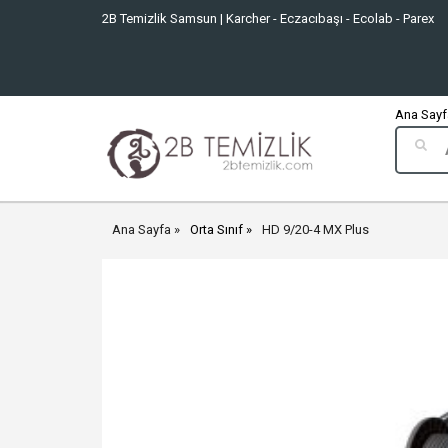
2B Temizlik Samsun | Karcher - Eczacıbaşı - Ecolab - Parex
Ana Sayfa
Ana Sayfa
Orta Sınıf
HD 9/20-4 MX Plus