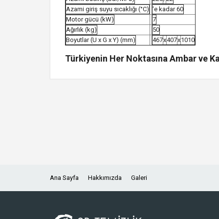
Azami giriş suyu sıcaklığı (°C)
'e kadar 60
Motor gücü (kW)
7
Ağırlık (kg)
50
Boyutlar (U x G x Y) (mm)
467
x
407
x
1010
Türkiyenin Her Noktasına Ambar ve Kar
Ana Sayfa
Hakkımızda
Galeri