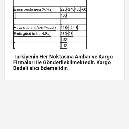
Enerji beslemesi (V/Hz)
220
-
240
/
50
-
60
l
100
-
Hava debisi (l/s/m³/saat)
118
/
424,8
Emiş gücü (mbar/kPa)
230
/
23
-
52
-
42
Türkiyenin Her Noktasına Ambar ve Kargo
Firmaları İle Gönderilebilmektedir. Kargo
Bedeli alıcı ödemelidir.