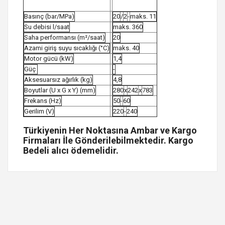
Basınç (bar/MPa)
20
/
2
-
maks. 11
Su debisi l/saat
maks. 360
Saha performansı (m²/saat)
20
Azami giriş suyu sıcaklığı (°C)
maks. 40
Motor gücü (kW)
1,4
Güç
-
Aksesuarsız ağırlık (kg)
4,8
Boyutlar (U x G x Y) (mm)
280
x
242
x
783
Frekans (Hz)
50
-
60
Gerilim (V)
220
-
240
Türkiyenin Her Noktasına Ambar ve Kargo
Firmaları İle Gönderilebilmektedir. Kargo
Bedeli alıcı ödemelidir.