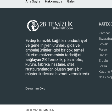
Ana Sayfa
Hakkımızda
Galeri
KATEG
Karcher
Eczacıba
Evdışı temizlik kağıtları, endüstriyel
Ecolab
ve genel hijyen ürünleri, gıda ve
ambalaj ürünleri gibi bir çok temel
Parex
tüketim malzemesinin tedariğini
Banat
sağlayan 2B Temizlik, plaza, ofis,
Eruslu
kurum, fabrika, hastane, otel,
Forsa
restaurantlardan oluşan geniş bir
Kazanç P
müşteri kitlesine hizmet vermektedir.
Ocak Mo
Devamını Oku
2B TEMIZLIK SAMSUN