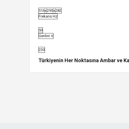
516
x
295
x
282
Frekans Hz
50
Gerilim V
230
Türkiyenin Her Noktasına Ambar ve Kar