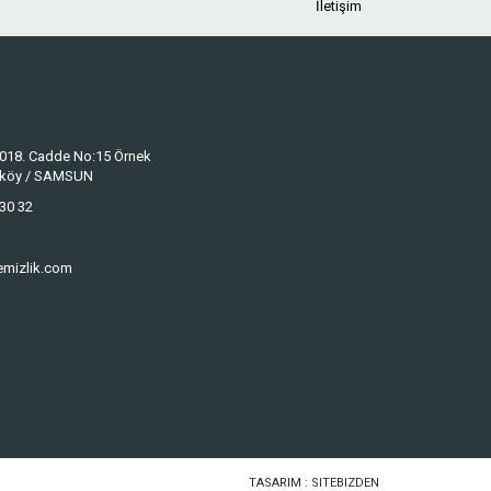
İletişim
 1018. Cadde No:15 Örnek
keköy / SAMSUN
30 32
emizlik.com
TASARIM :
SITEBIZDEN