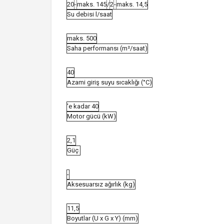
20
-
maks. 145
/
2
-
maks. 14,5
Su debisi l/saat
maks. 500
Saha performansı (m²/saat)
40
Azami giriş suyu sıcaklığı (°C)
'e kadar 40
Motor gücü (kW)
2,1
Güç
-
Aksesuarsız ağırlık (kg)
11,5
Boyutlar (U x G x Y) (mm)