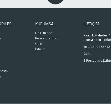
ORİLER
KURUMSAL
İLETİŞİM
Hakkımızda
Kirazlık Mahellesi
şı
Referanslarımız
Sanayi Sitesi Tek
Galeri
Telefon :
0 362 432 
İletişim
Gsm :
E-Posta :
info@2bt
lastik
p