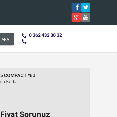
0 362 432 30 32
ARA
 5 COMPACT *EU
rün Kodu:
Fiyat Sorunuz