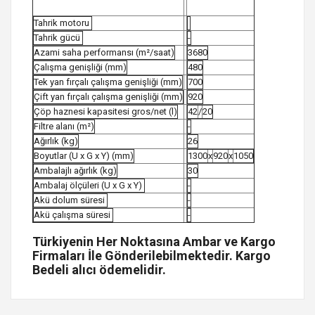
Tahrik motoru
Tahrik gücü
-
Azami saha performansı (m²/saat)
3680
Çalışma genişliği (mm)
480
Tek yan fırçalı çalışma genişliği (mm)
700
Çift yan fırçalı çalışma genişliği (mm)
920
Çöp haznesi kapasitesi gros/net (l)
42
/
20
Filtre alanı (m²)
-
Ağırlık (kg)
26
Boyutlar (U x G x Y) (mm)
1300
x
920
x
1050
Ambalajlı ağırlık (kg)
30
Ambalaj ölçüleri (U x G x Y)
-
Akü dolum süresi
-
Akü çalışma süresi
-
Türkiyenin Her Noktasına Ambar ve Kargo
Firmaları İle Gönderilebilmektedir. Kargo
Bedeli alıcı ödemelidir.