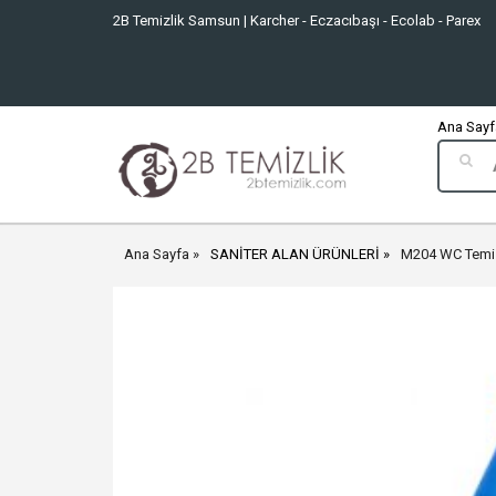
2B Temizlik Samsun | Karcher - Eczacıbaşı - Ecolab - Parex
Ana Sayfa
Ana Sayfa
SANİTER ALAN ÜRÜNLERİ
M204 WC Temiz