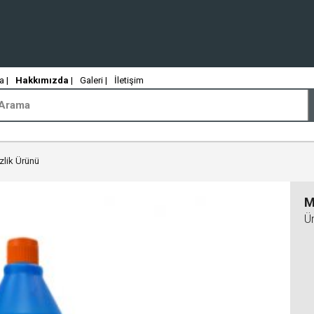
 |
Hakkımızda
|
Galeri |
İletişim
lik Ürünü
M
Ü