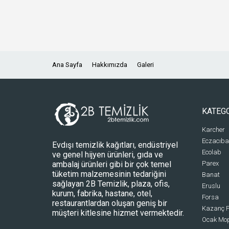
Ana Sayfa
Hakkımızda
Galeri
KATEG
Karcher
Eczacıba
Evdışı temizlik kağıtları, endüstriyel
Ecolab
ve genel hijyen ürünleri, gıda ve
ambalaj ürünleri gibi bir çok temel
Parex
tüketim malzemesinin tedariğini
Banat
sağlayan 2B Temizlik, plaza, ofis,
Eruslu
kurum, fabrika, hastane, otel,
Forsa
restaurantlardan oluşan geniş bir
Kazanç P
müşteri kitlesine hizmet vermektedir.
Ocak Mo