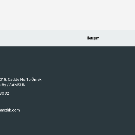
İletişim
 1018. Cadde No:15 Örnek
keköy / SAMSUN
30 32
emizlik.com