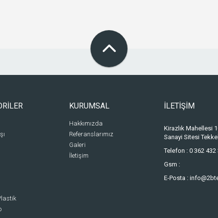
ORİLER
KURUMSAL
İLETİŞİM
Hakkımızda
Kirazlık Mahellesi
şı
Referanslarımız
Sanayi Sitesi Tek
Galeri
Telefon :
0 362 432 
İletişim
Gsm :
E-Posta :
info@2bt
lastik
p