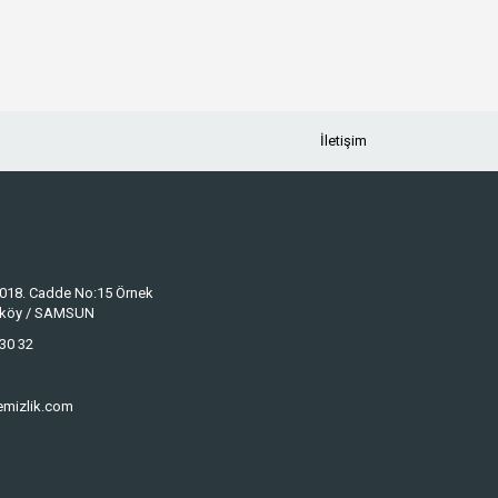
İletişim
 1018. Cadde No:15 Örnek
keköy / SAMSUN
30 32
emizlik.com