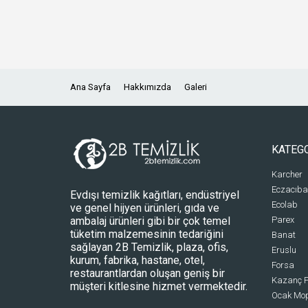
Ana Sayfa
Hakkımızda
Galeri
KATEG
Karcher
Eczacıba
Evdışı temizlik kağıtları, endüstriyel
Ecolab
ve genel hijyen ürünleri, gıda ve
ambalaj ürünleri gibi bir çok temel
Parex
tüketim malzemesinin tedariğini
Banat
sağlayan 2B Temizlik, plaza, ofis,
Eruslu
kurum, fabrika, hastane, otel,
Forsa
restaurantlardan oluşan geniş bir
Kazanç P
müşteri kitlesine hizmet vermektedir.
Ocak Mo