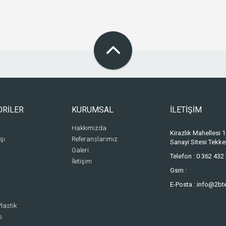
ORİLER
KURUMSAL
İLETİŞİM
Hakkımızda
Kirazlık Mahellesi
şı
Referanslarımız
Sanayi Sitesi Tek
Galeri
Telefon :
0 362 432 
İletişim
Gsm :
E-Posta :
info@2bt
lastik
p