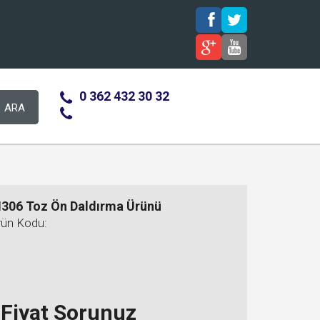
0 362 432 30 32
ARA
306 Toz Ön Daldırma Ürünü
rün Kodu:
Fiyat Sorunuz