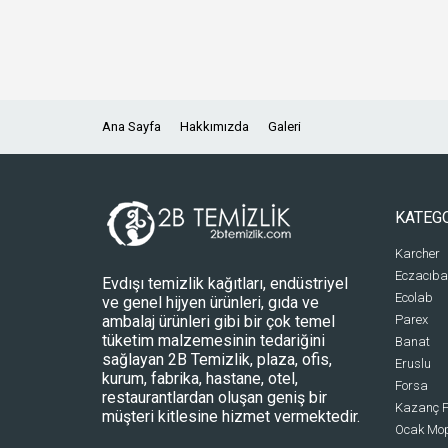
Ana Sayfa
Hakkımızda
Galeri
KATEG
Karcher
Eczacıba
Evdışı temizlik kağıtları, endüstriyel
Ecolab
ve genel hijyen ürünleri, gıda ve
ambalaj ürünleri gibi bir çok temel
Parex
tüketim malzemesinin tedariğini
Banat
sağlayan 2B Temizlik, plaza, ofis,
Eruslu
kurum, fabrika, hastane, otel,
Forsa
restaurantlardan oluşan geniş bir
Kazanç P
müşteri kitlesine hizmet vermektedir.
Ocak Mo