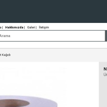
 |
Hakkımızda
|
Galeri |
İletişim
t Kağıdı
N
Ü