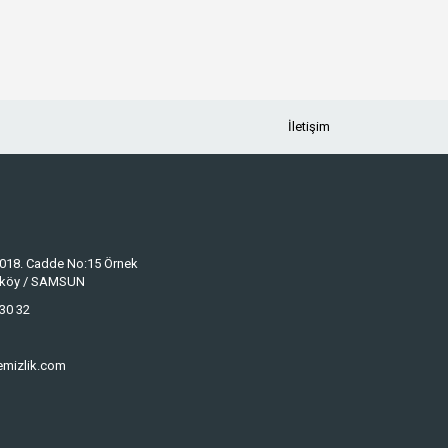
İletişim
 1018. Cadde No:15 Örnek
keköy / SAMSUN
30 32
emizlik.com