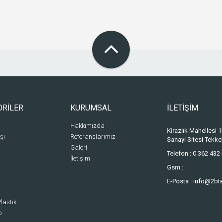
ORİLER
KURUMSAL
İLETİŞİM
Hakkımızda
Kirazlık Mahellesi
şı
Referanslarımız
Sanayi Sitesi Tek
Galeri
Telefon :
0 362 432 
İletişim
Gsm :
E-Posta :
info@2bt
lastik
p