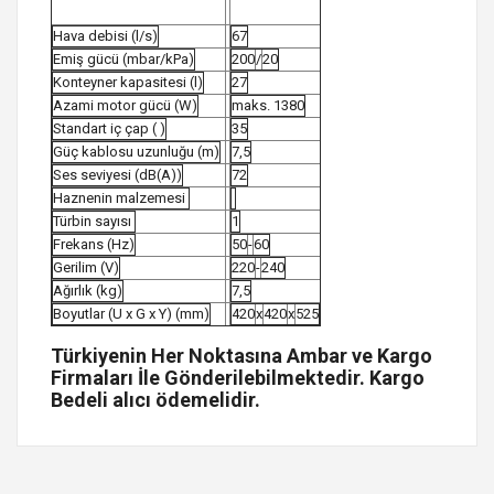
Hava debisi (l/s)
67
Emiş gücü (mbar/kPa)
200
/
20
Konteyner kapasitesi (l)
27
Azami motor gücü (W)
maks. 1380
Standart iç çap ( )
35
Güç kablosu uzunluğu (m)
7,5
Ses seviyesi (dB(A))
72
Haznenin malzemesi
Türbin sayısı
1
Frekans (Hz)
50
-
60
Gerilim (V)
220
-
240
Ağırlık (kg)
7,5
Boyutlar (U x G x Y) (mm)
420
x
420
x
525
Türkiyenin Her Noktasına Ambar ve Kargo
Firmaları İle Gönderilebilmektedir. Kargo
Bedeli alıcı ödemelidir.