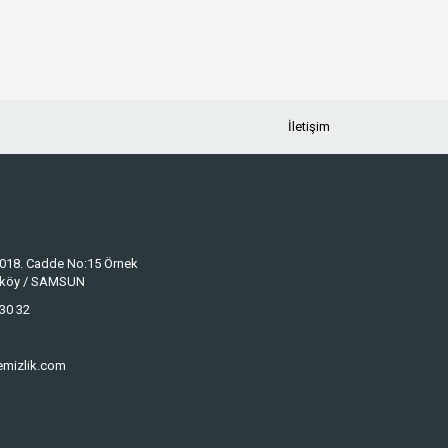
İletişim
 1018. Cadde No:15 Örnek
keköy / SAMSUN
30 32
emizlik.com