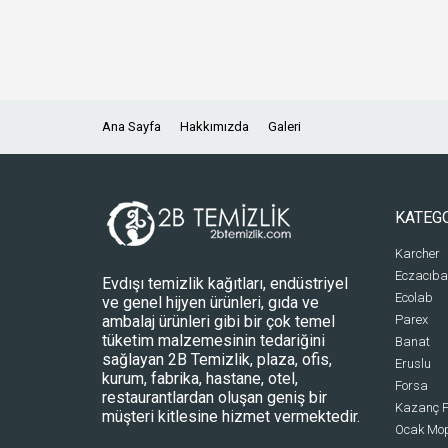
Ana Sayfa
Hakkımızda
Galeri
KATEG
Karcher
Eczacıba
Evdışı temizlik kağıtları, endüstriyel
Ecolab
ve genel hijyen ürünleri, gıda ve
ambalaj ürünleri gibi bir çok temel
Parex
tüketim malzemesinin tedariğini
Banat
sağlayan 2B Temizlik, plaza, ofis,
Eruslu
kurum, fabrika, hastane, otel,
Forsa
restaurantlardan oluşan geniş bir
Kazanç P
müşteri kitlesine hizmet vermektedir.
Ocak Mo