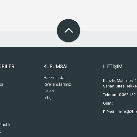
ORİLER
KURUMSAL
İLETİŞİM
Hakkımızda
Kirazlık Mahellesi
şı
Referanslarımız
Sanayi Sitesi Tek
Galeri
Telefon :
0 362 432 
İletişim
Gsm :
E-Posta :
info@2bt
lastik
p