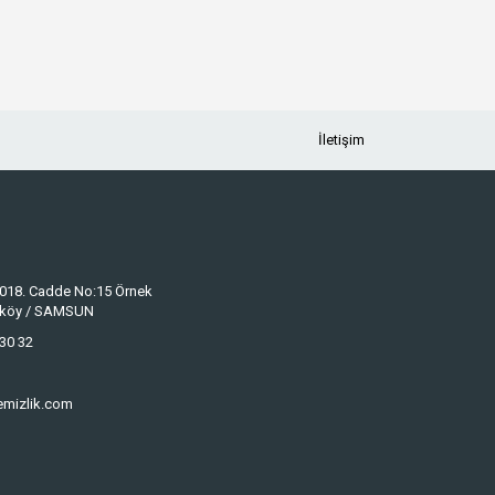
İletişim
 1018. Cadde No:15 Örnek
keköy / SAMSUN
30 32
emizlik.com