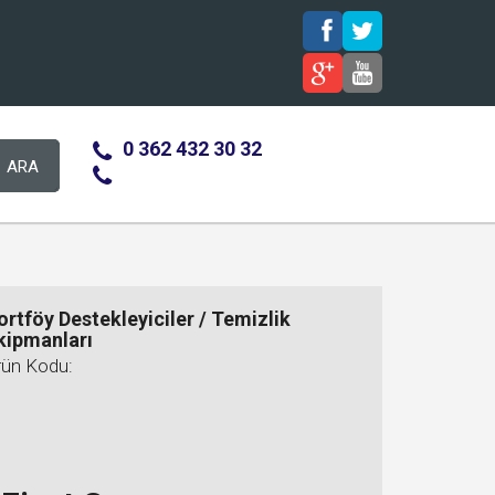
0 362 432 30 32
ARA
ortföy Destekleyiciler / Temizlik
kipmanları
rün Kodu: