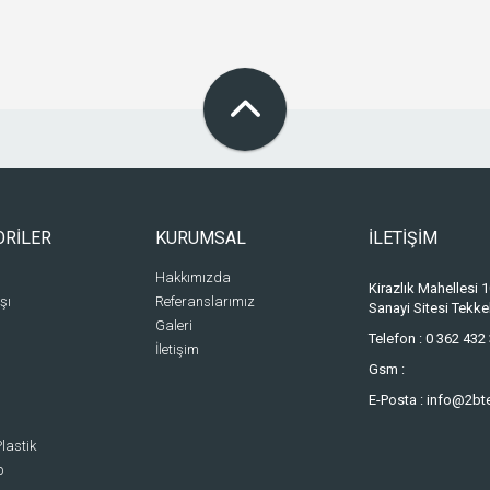
ORİLER
KURUMSAL
İLETİŞİM
Hakkımızda
Kirazlık Mahellesi
şı
Referanslarımız
Sanayi Sitesi Tek
Galeri
Telefon :
0 362 432 
İletişim
Gsm :
E-Posta :
info@2bt
lastik
p