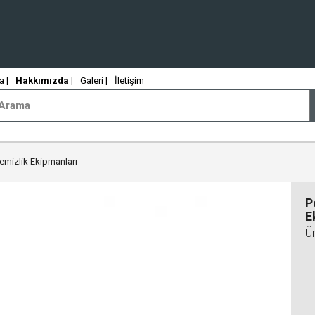
 |
Hakkımızda
|
Galeri |
İletişim
Temizlik Ekipmanları
P
E
Ü