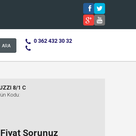
0 362 432 30 32
ARA
UZZI 8/1 C
rün Kodu:
Fiyat Sorunuz