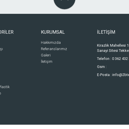
ORİLER
KURUMSAL
İLETİŞİM
Hakkımızda
Kirazlık Mahellesi
şı
Referanslarımız
Sanayi Sitesi Tek
Galeri
Telefon :
0 362 432 
İletişim
Gsm :
E-Posta :
info@2bt
lastik
p