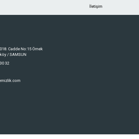
İletişim
 1018. Cadde No:15 Örnek
keköy / SAMSUN
30 32
emizlik.com