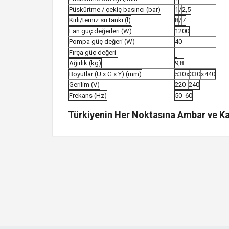
Püskürtme / çekiç basıncı (bar)
1
/
2,5
Kirli/temiz su tankı (l)
8
/
7
Fan güç değerleri (W)
1200
Pompa güç değeri (W)
40
Fırça güç değeri
-
Ağırlık (kg)
9,8
Boyutlar (U x G x Y) (mm)
530
x
330
x
440
Gerilim (V)
220
-
240
Frekans (Hz)
50
-
60
Türkiyenin Her Noktasına Ambar ve Kar