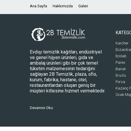
Ana Sayfa
Hakkımızda
Galeri
KATEG
Karcher
Eczacıba
Evdışı temizlik kağıtları, endüstriyel
Ecolab
ve genel hijyen ürünleri, gıda ve
ambalaj ürünleri gibi bir çok temel
Parex
tüketim malzemesinin tedariğini
Banat
sağlayan 2B Temizlik, plaza, ofis,
Eruslu
kurum, fabrika, hastane, otel,
Forsa
restaurantlardan oluşan geniş bir
Kazanç P
müşteri kitlesine hizmet vermektedir.
Ocak Mo
Devamını Oku