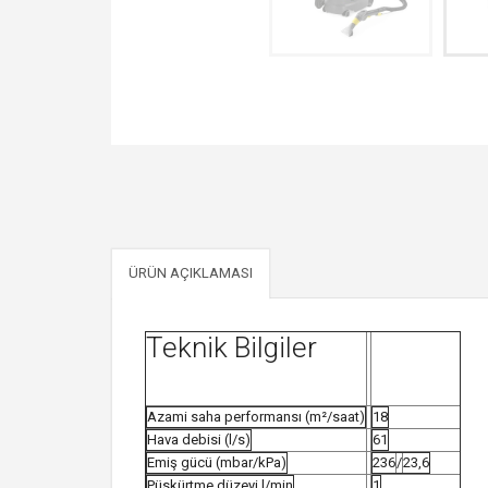
ÜRÜN AÇIKLAMASI
Teknik Bilgiler
Azami saha performansı (m²/saat)
18
Hava debisi (l/s)
61
Emiş gücü (mbar/kPa)
236
/
23,6
Püskürtme düzeyi l/min
1