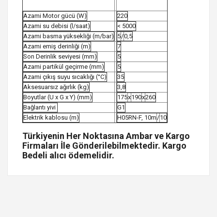
Azami Motor gücü (W)
220
Azami su debisi (l/saat)
< 5000
Azami basma yüksekliği (m/bar)
5
/
0,5
Azami emiş derinliği (m)
7
Son Derinlik seviyesi (mm)
5
Azami partikül geçirme (mm)
5
Azami çıkış suyu sıcaklığı (°C)
35
Aksesuarsız ağırlık (kg)
3,8
Boyutlar (U x G x Y) (mm)
175
x
190
x
260
Bağlantı yivi
G1
Elektrik kablosu (m)
H05RN-F, 10m
/
10
Türkiyenin Her Noktasına Ambar ve Kargo
Firmaları İle Gönderilebilmektedir. Kargo
Bedeli alıcı ödemelidir.