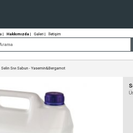
 |
Hakkımızda
|
Galeri |
İletişim
Selin Sıvı Sabun - Yasemin&Bergamot
S
Ü