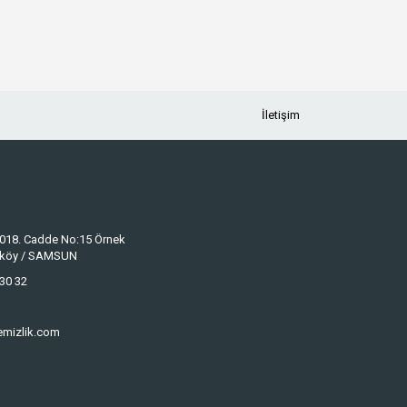
İletişim
 1018. Cadde No:15 Örnek
keköy / SAMSUN
30 32
emizlik.com