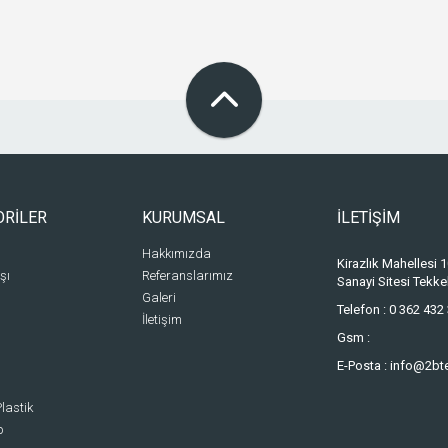
ORİLER
KURUMSAL
İLETİŞİM
Hakkımızda
Kirazlık Mahellesi
şı
Referanslarımız
Sanayi Sitesi Tek
Galeri
Telefon :
0 362 432 
İletişim
Gsm :
E-Posta :
info@2bt
lastik
p