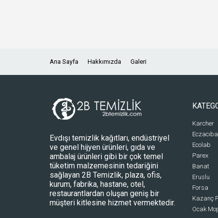
Ana Sayfa
Hakkımızda
Galeri
KATEG
Karcher
Eczacıba
Evdışı temizlik kağıtları, endüstriyel
Ecolab
ve genel hijyen ürünleri, gıda ve
ambalaj ürünleri gibi bir çok temel
Parex
tüketim malzemesinin tedariğini
Banat
sağlayan 2B Temizlik, plaza, ofis,
Eruslu
kurum, fabrika, hastane, otel,
Forsa
restaurantlardan oluşan geniş bir
Kazanç P
müşteri kitlesine hizmet vermektedir.
Ocak Mo