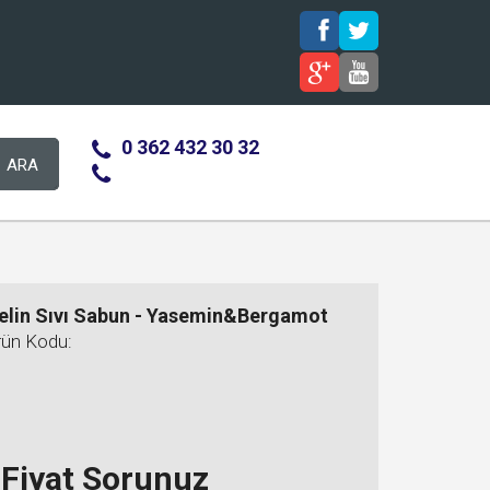
0 362 432 30 32
ARA
elin Sıvı Sabun - Yasemin&Bergamot
rün Kodu:
Fiyat Sorunuz