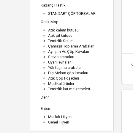
Kazanç Plastik
STANDART ÇÖP TORBALARI
Ocak Mop
Atık kalem kutusu
Atık pil kutusu
Temizlik Setleri
Çamaşır Toplama Arabaları
Ayrışım Ve Çöp Kovaları
Servis arabaları
Uyarı levhaları
M
Yük taşıma arabaları
Dış Mekan çöp kovaları
Atık Çöp Poşetleri
Medikal ürünler
Temizlik kat malzemeleri
Derin
Entem
Mutfak Hijyeni
Genel Hijyen