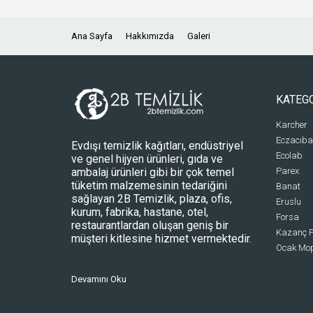
Ana Sayfa
Hakkımızda
Galeri
KATEG
Karcher
Eczacıba
Evdışı temizlik kağıtları, endüstriyel
Ecolab
ve genel hijyen ürünleri, gıda ve
ambalaj ürünleri gibi bir çok temel
Parex
tüketim malzemesinin tedariğini
Banat
sağlayan 2B Temizlik, plaza, ofis,
Eruslu
kurum, fabrika, hastane, otel,
Forsa
restaurantlardan oluşan geniş bir
Kazanç P
müşteri kitlesine hizmet vermektedir.
Ocak Mo
Devamını Oku