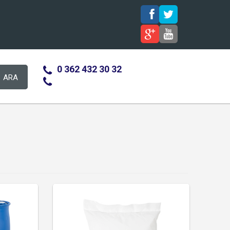
0 362 432 30 32
ARA