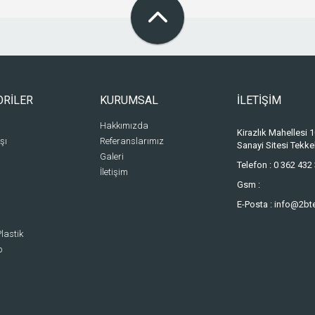
ORİLER
KURUMSAL
İLETİŞİM
Hakkımızda
Kirazlık Mahellesi
şı
Referanslarımız
Sanayi Sitesi Tek
Galeri
Telefon :
0 362 432 
İletişim
Gsm :
E-Posta :
info@2bt
lastik
p