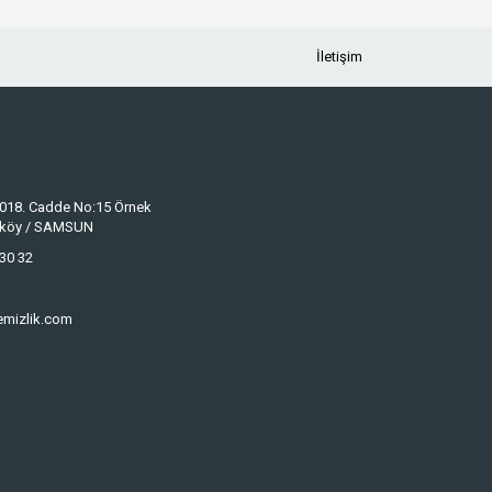
İletişim
 1018. Cadde No:15 Örnek
keköy / SAMSUN
30 32
emizlik.com