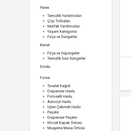
Parex
Temizlik Yardımcıları
Çöp Torbaları
Mutfak Yardımcıları
Yaşam Kategorisi
Fırça ve Süngerler
Banat
Fırça ve Süpürgeler
Temizlik bez-Süngerler
Eruslu
Forsa
Tuvalet Kağıdı
Dispenser Havlu
Fotoselli Havlu
Autocut Havlu
İçten Çekmeli Havlu
Peçete
Dispenser Peçete
Klozet Kapak Örtüsü
Muayene Masa Örtüsü