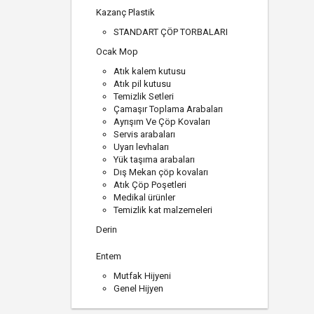
Kazanç Plastik
STANDART ÇÖP TORBALARI
Ocak Mop
Atık kalem kutusu
Atık pil kutusu
Temizlik Setleri
Çamaşır Toplama Arabaları
Ayrışım Ve Çöp Kovaları
Servis arabaları
Uyarı levhaları
Yük taşıma arabaları
Dış Mekan çöp kovaları
Atık Çöp Poşetleri
Medikal ürünler
Temizlik kat malzemeleri
Derin
Entem
Mutfak Hijyeni
Genel Hijyen