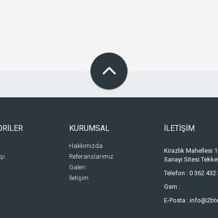
ORİLER
KURUMSAL
İLETİŞİM
Hakkımızda
Kirazlık Mahellesi
şı
Referanslarımız
Sanayi Sitesi Tek
Galeri
Telefon :
0 362 432 
İletişim
Gsm :
E-Posta :
info@2bt