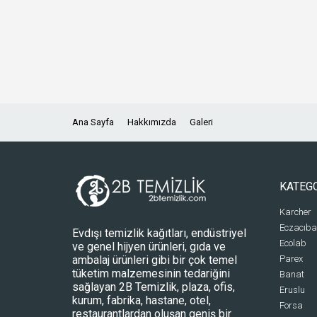
Ana Sayfa
Hakkımızda
Galeri
KATEG
Karcher
Eczacıba
Evdışı temizlik kağıtları, endüstriyel
Ecolab
ve genel hijyen ürünleri, gıda ve
ambalaj ürünleri gibi bir çok temel
Parex
tüketim malzemesinin tedariğini
Banat
sağlayan 2B Temizlik, plaza, ofis,
Eruslu
kurum, fabrika, hastane, otel,
Forsa
restaurantlardan oluşan geniş bir