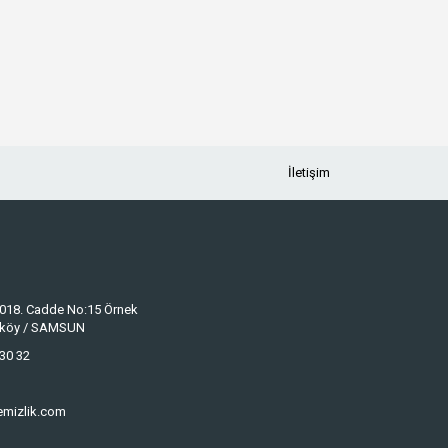
İletişim
 1018. Cadde No:15 Örnek
keköy / SAMSUN
30 32
emizlik.com