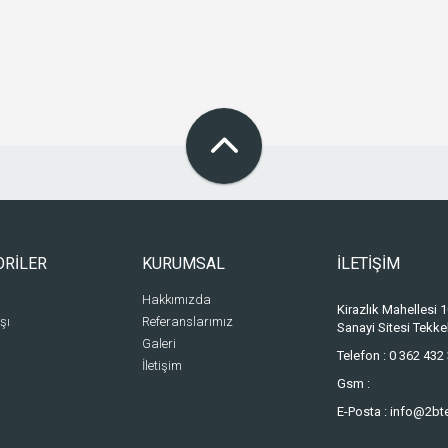
ORİLER
KURUMSAL
İLETİŞİM
Hakkımızda
Kirazlık Mahellesi
şı
Referanslarımız
Sanayi Sitesi Tek
Galeri
Telefon :
0 362 432 
İletişim
Gsm :
E-Posta :
info@2bt