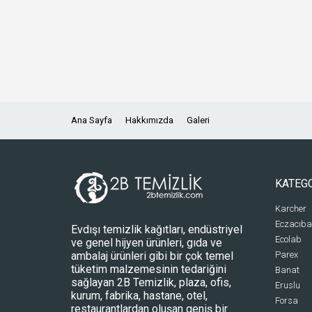
Ana Sayfa
Hakkımızda
Galeri
KATEG
Karcher
Eczacıba
Evdışı temizlik kağıtları, endüstriyel
Ecolab
ve genel hijyen ürünleri, gıda ve
ambalaj ürünleri gibi bir çok temel
Parex
tüketim malzemesinin tedariğini
Banat
sağlayan 2B Temizlik, plaza, ofis,
Eruslu
kurum, fabrika, hastane, otel,
Forsa
restaurantlardan oluşan geniş bir