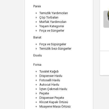
Parex
Temizlik Yardımcıları
Çöp Torbaları
Mutfak Yardımcıları
Yaşam Kategorisi
Fırça ve Süngerler
Banat
Fırça ve Süpürgeler
Temizlik bez-Süngerler
Eruslu
Forsa
Tuvalet Kağıdı
Dispenser Havlu
Fotoselli Havlu
Autocut Havlu
İçten Çekmeli Havlu
Peçete
Dispenser Peçete
Klozet Kapak Örtüsü
Muayene Masa Örtüsü