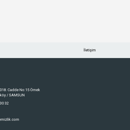
İletişim
 1018. Cadde No:15 Örnek
keköy / SAMSUN
30 32
emizlik.com