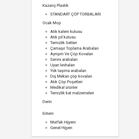
Kazanç Plastik
STANDART ÇÖP TORBALARI
Ocak Mop
Atık kalem kutusu
Atık pil kutusu
Temizlik Setleri
Çamaşır Toplama Arabaları
Ayrışım Ve Çöp Kovaları
Servis arabaları
Uyarı levhaları
Yük taşıma arabaları
Dış Mekan çöp kovaları
Atık Çöp Poşetleri
Medikal ürünler
Temizlik kat malzemeleri
Derin
Entem
Mutfak Hijyeni
Genel Hijyen