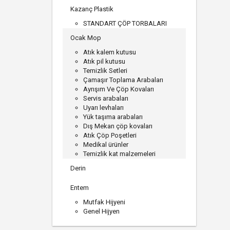
Kazanç Plastik
STANDART ÇÖP TORBALARI
Ocak Mop
Atık kalem kutusu
Atık pil kutusu
Temizlik Setleri
Çamaşır Toplama Arabaları
Ayrışım Ve Çöp Kovaları
Servis arabaları
Uyarı levhaları
Yük taşıma arabaları
Dış Mekan çöp kovaları
Atık Çöp Poşetleri
Medikal ürünler
Temizlik kat malzemeleri
Derin
Entem
Mutfak Hijyeni
Genel Hijyen