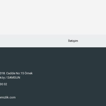
İletişim
 1018. Cadde No:15 Örnek
keköy / SAMSUN
30 32
emizlik.com