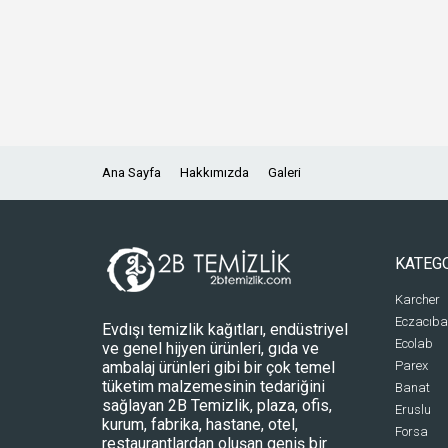
Ana Sayfa
Hakkımızda
Galeri
KATEG
Karcher
Eczacıba
Evdışı temizlik kağıtları, endüstriyel
Ecolab
ve genel hijyen ürünleri, gıda ve
ambalaj ürünleri gibi bir çok temel
Parex
tüketim malzemesinin tedariğini
Banat
sağlayan 2B Temizlik, plaza, ofis,
Eruslu
kurum, fabrika, hastane, otel,
Forsa
restaurantlardan oluşan geniş bir