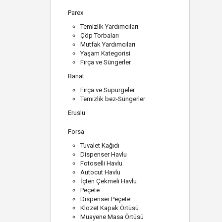
Parex
Temizlik Yardımcıları
Çöp Torbaları
Mutfak Yardımcıları
Yaşam Kategorisi
Fırça ve Süngerler
Banat
Fırça ve Süpürgeler
Temizlik bez-Süngerler
Eruslu
Forsa
Tuvalet Kağıdı
Dispenser Havlu
Fotoselli Havlu
Autocut Havlu
İçten Çekmeli Havlu
Peçete
Dispenser Peçete
Klozet Kapak Örtüsü
Muayene Masa Örtüsü