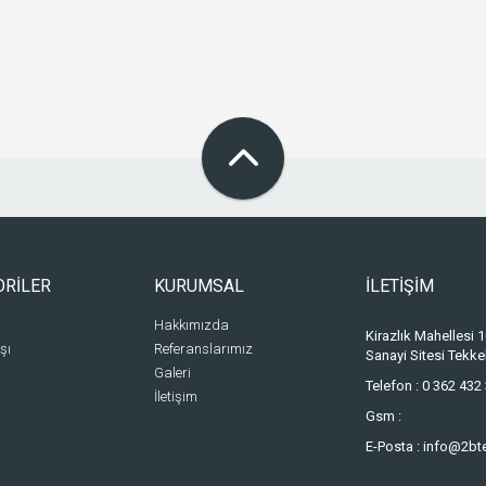
ORİLER
KURUMSAL
İLETİŞİM
Hakkımızda
Kirazlık Mahellesi
şı
Referanslarımız
Sanayi Sitesi Tek
Galeri
Telefon :
0 362 432 
İletişim
Gsm :
E-Posta :
info@2bt