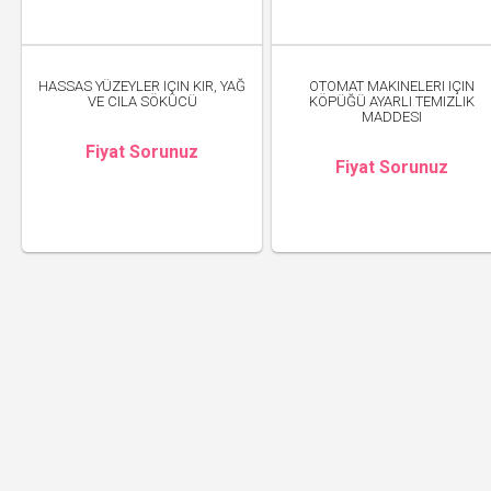
HASSAS YÜZEYLER IÇIN KIR, YAĞ
OTOMAT MAKINELERI IÇIN
VE CILA SÖKÜCÜ
KÖPÜĞÜ AYARLI TEMIZLIK
MADDESI
Fiyat Sorunuz
Fiyat Sorunuz