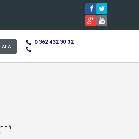
0 362 432 30 32
ARA
n